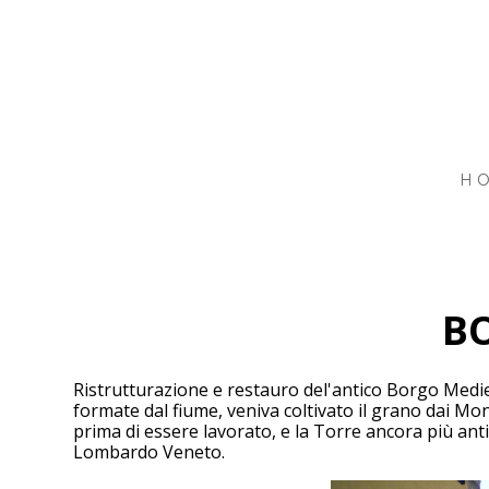
Passa
ai
contenuti
principali
H
B
Ristrutturazione e restauro del'antico Borgo Mediev
formate dal fiume, veniva coltivato il grano dai Mon
prima di essere lavorato, e la Torre ancora più anti
Lombardo Veneto.