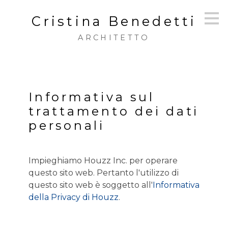
Passa
Cristina Benedetti
ai
contenuti
principali
ARCHITETTO
Informativa sul
trattamento dei dati
personali
Impieghiamo Houzz Inc. per operare
questo sito web. Pertanto l'utilizzo di
questo sito web è soggetto all'
Informativa
della Privacy di Houzz
.
HOME
CHI SIAMO